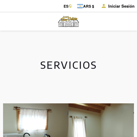
Iniciar Sesión
ES
ARS $
SERVICIOS